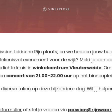
VINEXPLORE
assion Leidsche Rijn plaats, en we hebben jouw hulp
kenisvol evenement voor de wijk? Meld je dan aan a
rlichte kruis in
winkelcentrum Vleuterweide
. O
een
concert van 21.00-22.00 uur
op het binnenple
 diverse taken op deze bijzondere dag. Wil jij help
formulier
of stel je vragen via
passion@rijnwaar