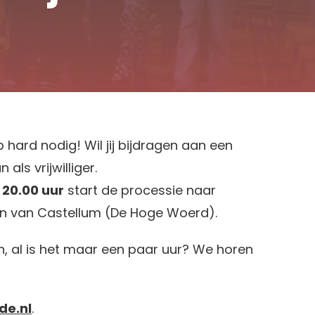
 hard nodig! Wil jij bijdragen aan een
ls vrijwilliger.
m
20.00 uur
start de processie naar
in van Castellum (De Hoge Woerd).
en, al is het maar een paar uur? We horen
de.nl
.