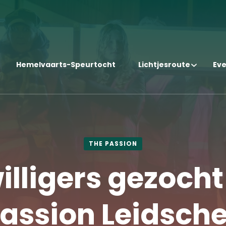
Hemelvaarts-Speurtocht
Lichtjesroute
Ev
THE PASSION
willigers gezocht
assion Leidsche