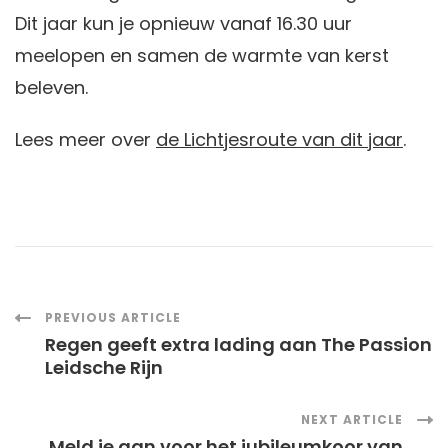
Dit jaar kun je opnieuw vanaf 16.30 uur
meelopen en samen de warmte van kerst
beleven.
Lees meer over
de Lichtjesroute van dit jaar
.
Post
PREVIOUS ARTICLE
Regen geeft extra lading aan The Passion
Navigation
Leidsche Rijn
NEXT ARTICLE
Meld je aan voor het jubileumkoor van