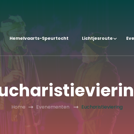
Hemelvaarts-Speurtocht
Lichtjesroute
Ev
ucharistievieri
Home
Evenementen
Eucharistieviering