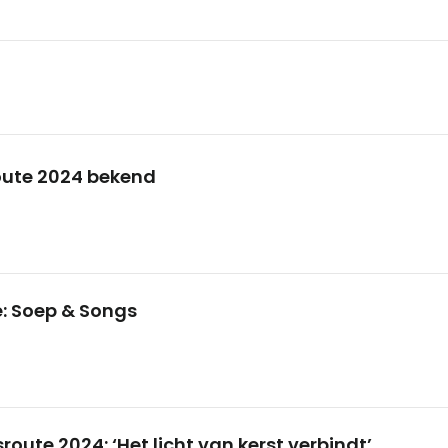
oute 2024 bekend
e: Soep & Songs
sroute 2024: ‘Het licht van kerst verbindt’