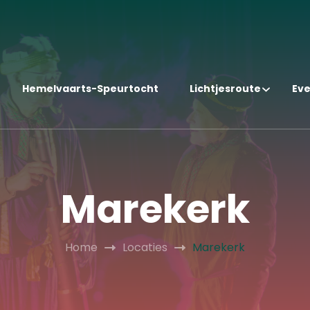
Hemelvaarts-Speurtocht
Lichtjesroute
Ev
Marekerk
Home
Locaties
Marekerk