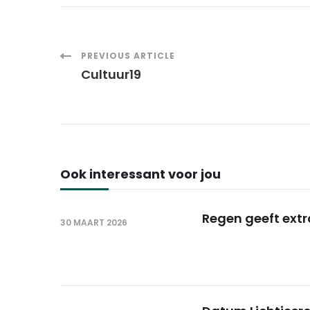
Post
PREVIOUS ARTICLE
Cultuur19
Navigation
Ook interessant voor jou
Regen geeft extr
30 MAART 2026